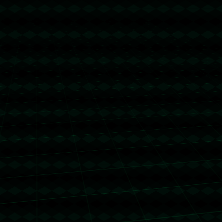
通过比较这两位球员在过去十年的卓越表现，我们可以清晰
地看到，*助攻不仅需要个人能力的卓越展现，更需要球场
上所有球员的默契配合和共同努力*。同时，他们的故事也
激励着新一代足球人不断追求卓越与完美。
上一篇：老将PJ塔克39岁签约尼克斯两年.
下一篇：失去浓眉后打无位置阵容，卢卡小里改变进攻，詹姆斯：这赛季争取夺冠，下赛季搞一个明星中锋，我们可以达成连俩冠.
咨询热线：023-5088087 客服QQ：370627657
公司地址：内蒙古自治区通辽市霍林郭勒市莫斯台街道
Copyright 2024
九球直播官网-9球体育-九球在线直播-9QIU
SPORTS
All Rights by
九球体育