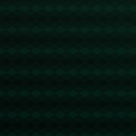
**室内与室外赛场的不同**
对于观众而言，**室内田径比赛**给予了他们另一种体
赛充满了不确定性和刺激。本次南京室内世锦赛男子150