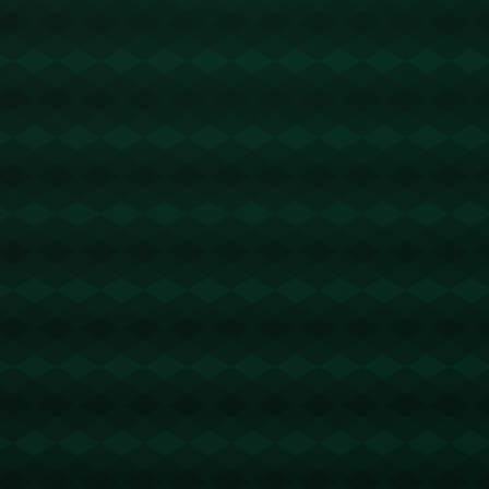
其后程爆发力极具威胁**。他在前两圈保持中等速度，不急不躁，保持在
能够有效避开早期的体能消耗，最终锁定胜局。
示了其出色的战术意识。在前期，他观察对手的动态，为自己的后期加速
赛况分析显露出顶尖运动员在比赛中所具备的战略性思考，这也是室内赛