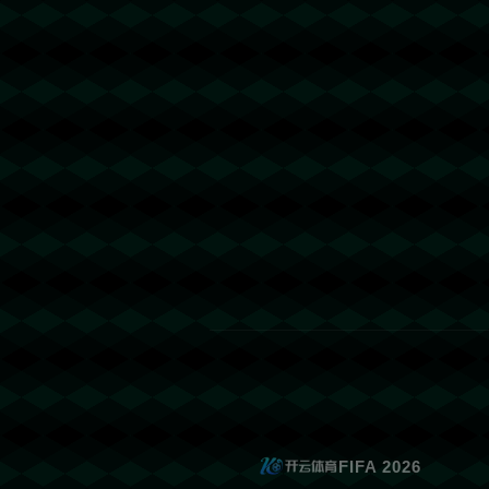
上一篇：NBA最新排名出炉！湖人坐稳第四，联盟第一创造历
下一篇：CBA附加赛形势分析：广东击败吉林稳步向夺冠迈进
咨询热线：023-5088087 客服QQ：370627657
公司地址：内蒙古自治区通辽市霍林郭勒市莫斯台街道
Copyright 2024
九球直播官网-9球体育-九球在线直播-9QIU SP