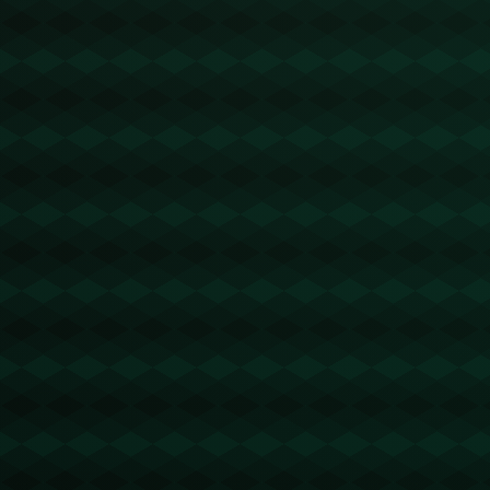
此次比赛中的一个亮点便是**肯尼亚选手以出色的耐力，
爆发力与速度，迅速跃升至领跑位置。这种战略调整使得他
**另一个脱颖而出的选手**来自英国。在比赛中，他显
越，尽管最终未能取得冠军，但他的表现令人赞叹。这样的