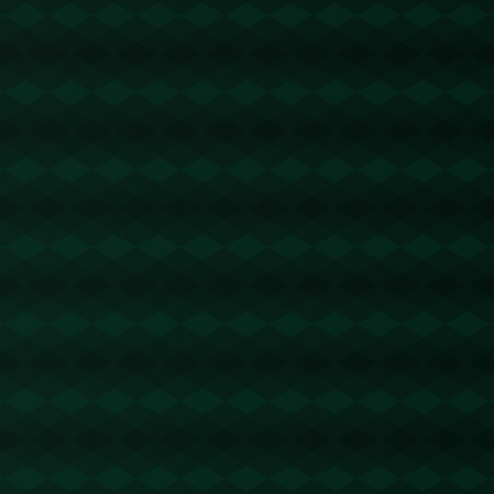
经典战役之一，**男子1500米决赛**不仅是耐力与速度的
战术与心理的较量。本届南京室内世锦赛则是一场全新的竞技舞
调整速度，以便在弯道处合理超越。这一策略显然影响到了赛