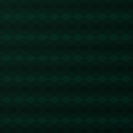
队伍的中后段位置。然而，在最后两圈中，他展现出了惊人的
预留空间。当肯尼亚选手开始加速时，他及时跟进，并尝试超
场与室外赛场的一大区别。