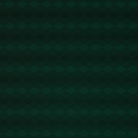
田径——南京室内世锦赛：男子1500米决赛赛况.
发布时间：2026-05-17
这一标题直接引人关注本次室内田径世锦赛的焦点赛事。作为田径项目中的长跑
这场比赛吸引了全球顶尖运动员参赛，赛况激烈，引人入胜。
手争相挑战的项目。比赛对于选手来说，不仅是一场体能的考验，更是一场
们必须充分利用跑道的特性，灵活应对突如其来的变数。
然而，在**南京室内场地**，由于弯道较多且局限性大，选手们不得不
后程发力。