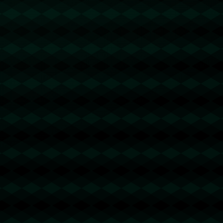
新的高度。这种挑战对一众运动员而言，是机遇也是考验。