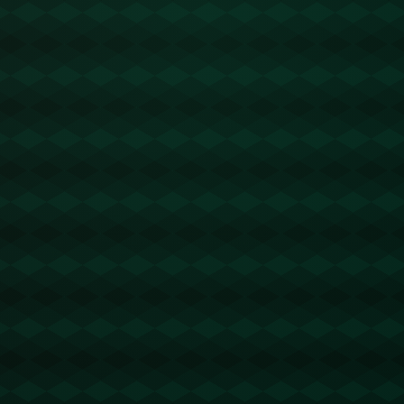
乒乓球最新采访揭秘决赛母球轻如.
发布时间：2026-05-17
。近日，一次最新采访中透露，乒乓球决赛中的“母球”被选为格外轻盈
鸿毛”的母球对比赛的影响又是什么呢？
决定。为了追求更激烈的比赛节奏和球路变化，许多赛事从球具上下手，*
比赛的观赏性和挑战性。
试使用超轻母球。这一尝试不仅促成了比赛中更多的旋转和速度变化，
求极高，轻母球的使用更加剧了这种要求。运动员需要在更短的时间内做出