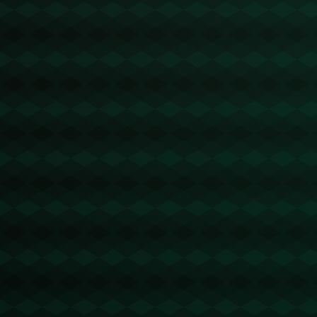
**乒乓球赛场，母球轻如鸿毛的背后揭秘**
在乒乓球世界里，一场比赛的胜败往往只是微毫之间的差距
者们充满好奇，更是赢得了广泛的关注。那么，这种“轻如
**揭秘之旅：为何母球选用轻量化设计**
在乒乓球比赛中，**选用轻量化母球**并不是一个简单的
球让运动员可以施展出更加丰富多样的技术动作，从而提高
以中国乒乓球队为例，他们在去年的一次国际比赛中首次尝
了运动员必须掌握的新技能。
**轻母球带来的技战术变革**
**乒乓球的速度与旋转**本就对运动员的反应和技术要
变化。