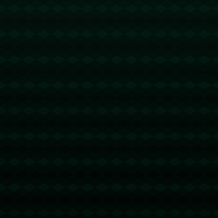
### **经典案例：与过往逆转比赛的对比**
这场逆转让人自然想起2014年欧冠决赛中皇马的惊天逆袭。
当时他们在比赛进入补时阶段仍以0-1落后于马竞，但通过
最后时刻的绝平和加时赛的精彩表现最终赢得冠军。这种对