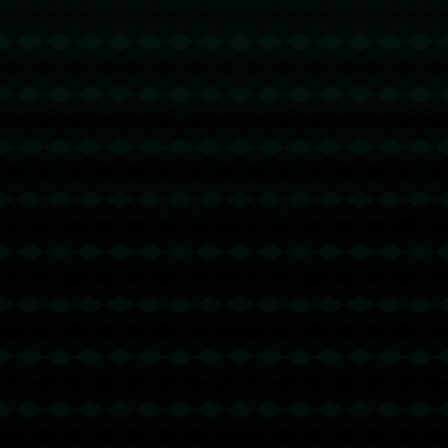
于逆境的绝地求生能力已经成为皇马的基因，而在2023年的
这场国王杯比赛中，他们再次用自己的行动验证了这一点。
**皇家马德里的“逆转DNA”**，不仅归功于顶尖的技战术
能力，更体现在关键时刻对比赛心态的把控，以及全队上下
的凝聚力。无论是多年的荣誉积累还是深厚的文化底蕴，都
让皇马拥有与众不同的抗压能力，“边缘人”在这样的体系中
找到属于自己的位置，也是实现这样剧本一般逆转的重要条
件。
### **比赛的启示：不要低估任何球员的力量**