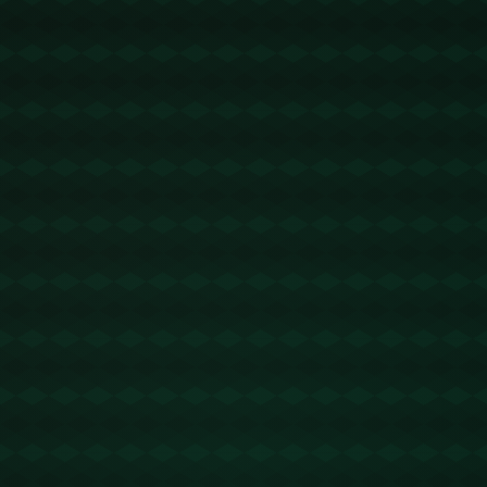
**西班牙国王杯1/8决赛：比利亚雷亚尔2-3皇家马德里，上
半场两球落后，边缘人率队完成超级逆转！**
在2023年西班牙国王杯1/8决赛中，皇家马德里在一场荡气
回肠的比赛中实现了大逆转，以3-2战胜比利亚雷亚尔。上
半场两球落后的情况下，几乎所有人都认为这会是一场皇家
马德里的惨败。然而，下半场的表现彻底颠覆了外界的预
期，一位长期被忽视的“边缘人”站了出来，用令人惊叹的表
现帮助球队翻盘。这场比赛精彩纷呈，充分展现了豪门球队
的韧劲与力量。
### **上半场：低迷皇马陷入绝境**
比赛开局，比利亚雷亚尔的战术已经展现出了极大的针对
性。他们频繁通过快速转移以及犀利的边路突破撕裂皇马的
防线。在前30分钟内，主队凭借精准的组织与快速反击，接
连敲开了皇马的大门。**比利亚雷亚尔此役展现了令人叹服