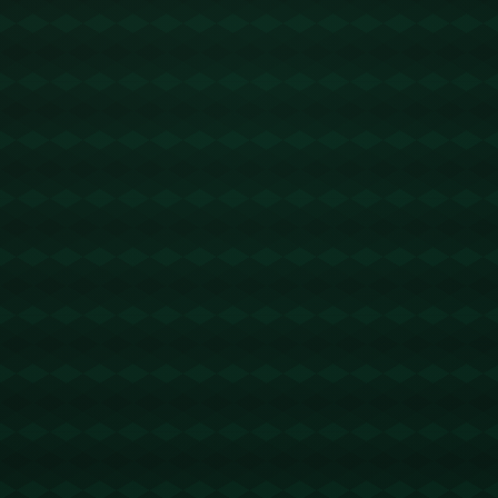
### **足球王朝的谢幕：辉煌与现实的碰撞**
广州队，这支拥有“中超八冠王”头衔的劲旅，曾是无数球迷
心中的骄傲。自2010年升级中超以来，他们通过高投入与专
业化管理，连续创下国内顶级联赛8次夺冠的佳绩，甚至在
亚冠赛场两度问鼎。然而，辉煌背后隐藏的危机一度被忽
视。近年来，**受到投资环境变化与俱乐部经营艰难的双重
压力**，广州队的资金链愈加紧绷。尽管俱乐部多方争取自
救，但依然未能满足中国足协新赛季对参赛俱乐部的准入要
求——包括财政健康、债务清理等核心指标。
广州队的退出不仅代表一支豪门的解体，也昭示了中国职业
足球正进入一个*更加规范化的新时代*。相比此前对大额投