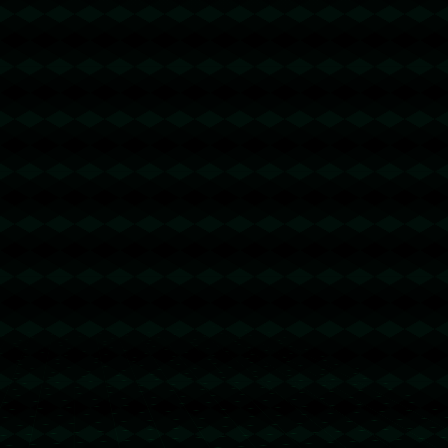
类似的规则并非中国足坛特例。以英超为例，其“财务公平
政策”（Financial Fair Play）为整个联赛提供了持续发展的基
础。国际足联和亚足联也敦促各成员协会加强本地联赛的规
范性。从这个角度看，广州队“退出”虽然略显遗憾，但却可
以视作中国足球向标准化、成熟化迈进的象征。
同样的案例在2012年的阿根廷联赛中也有所体现，当时一支
百年豪门球队因未能遵循联赛准入规则而降级。但几经调整
与重组，这支球队如今又重返巅峰，成为了规范化管理的
“教科书式”案例。广州足球是否能学习这一方向，实现建设
性的转型值得期待。
### **反思与希望：广州足球的未来出路**
虽然“八冠王”的离场让人唏嘘，但历史的车轮滚滚向前。**
广州队的经历以现实案例告诉我们，足球繁荣需要扎实的经
济基础和规范的管理模式**。广州足协的坚守规则态度，不