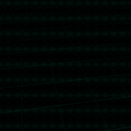
### **总结：新合作、新希望**
杰米·马尔斯卡克的加入，不仅代表了雷尔西克与伯恩茅斯
的互利合作，还为伯恩茅斯未来的赛季规划提供了更多可能
性。通过**精准投资、深挖年轻人潜力**，雷尔西克的策略
大概率会引发行业变革。作为一名有着卓越潜能的后卫，杰
米的职业生涯或许将在伯恩茅斯开启新篇章。
上一篇：试出来了？泰伦 - 卢伤愈复出，快船危机.
下一篇：能从低谷坚持下来的利物浦球迷都不容易啊，转当曼联球迷是有多绝望22亮40回复.
咨询热线：023-5088087 客服QQ：370627657
公司地址：内蒙古自治区通辽市霍林郭勒市莫斯台街道
Copyright 2024
九球直播官网-9球体育-九球在线直播-9QIU
SPORTS
All Rights by
九球体育