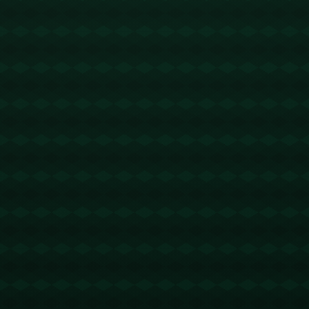
### **杰米·马尔斯卡克：恩茅斯后防中坚的崛起之路**
作为一名备受瞩目的后卫，杰米·马尔斯卡克的职业生涯始
于恩茅斯青年队。他凭借出色的防守技巧和场上领导能力成
为恩茅斯队的关键核心之一。尤其是在过去两个赛季中，他
的精准铲断与球场阅读能力得到了教练组和球迷的一致好
评。
马尔斯卡克特点鲜明：
- **身体对抗强**：作为后卫，他的身材优势让对手很难突
破。
- **传球精准度高**：除了防守，他的长传和组织能力也多
次为进攻端带来威胁。