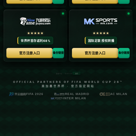
雷尔西克购筹恩茅斯后卫杰米·马尔斯卡克加入
伯恩茅斯.
发布时间：2026-05-17
# 雷尔西克购筹恩茅斯后卫杰米·马尔斯卡克加入伯恩茅斯