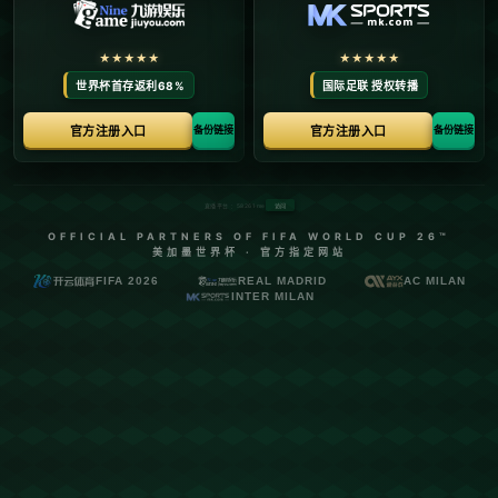
国米官方：马洛塔担任俱乐部新任主席.
发布时间：2026-05-17
**国米官方：马洛塔担任俱乐部新任主席**，这一消息瞬间
点燃了国际米兰球迷的热情。马洛塔，这位备受尊敬的足球
经理人，曾在尤文图斯等顶级俱乐部执掌大权，如今他的加