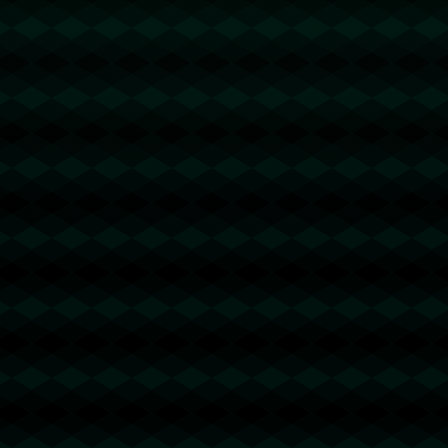
息**。無論是顏色的選擇還是細節的處理，都是對俱樂部歷史、城市文化
不在吸引著粉絲們的注意和喜愛。
間找到了**平衡**。阿森納善於利用經典色彩維繫其長久的球迷基礎，
牌的深刻理解和對未來的睿智選擇。
人耳目一新的感覺，更是在傳遞豐富的文化內涵和俱樂部的精神追求。這些