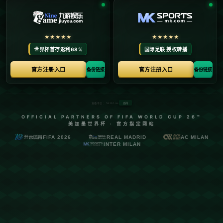
彭伟信治下闭关训练 更“锋利”谢苏将回归赛
场.
发布时间：2026-05-17
**彭伟信治下闭关训练：更“锋利”谢苏将回归赛场**