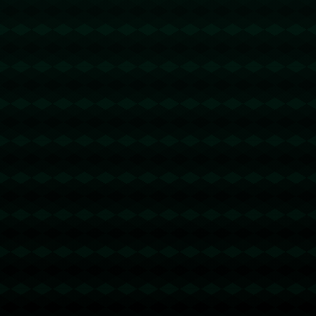
虽然黄博凯未能站上领奖台，但这一赛事经验同样是无价的
财富。运动员通过不断的自我挑战和实践积累，才能在不断
变化的赛场环境中找到合适的突破口。例如，尽管在比赛中
名次靠后，也许通过这一次锤炼，他可以重新规划自己的训
练方向，继续提高自己的技术而不仅仅是依靠力量。