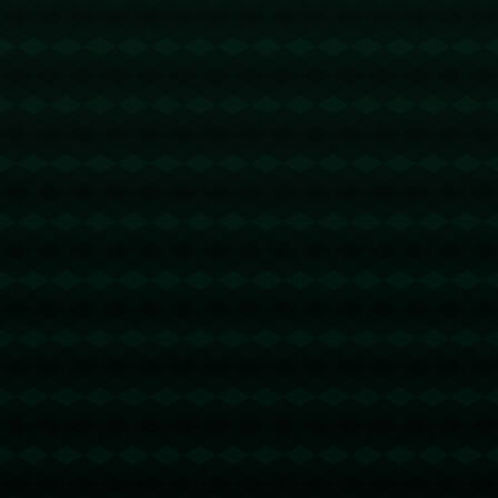
更大的经济利益。从目前的传闻来看，这次操作可能不仅是
恩佐的意愿驱动，更是经纪人在背后的精心推动。
3. **其他案例对比：**
回顾类似情况，不难发现有不少球星在职业生涯关键阶段选
择换队，并最终获得成功。例如，当年**凯文·德布劳内**
从沃尔夫斯堡转会至曼城时，便是精准的生涯规划，让他登
上了更高的足球殿堂。同样情况的还有**若日尼奥**，从切
尔西加盟阿森纳后，不仅发挥了关键作用，还焕发了职业生
涯的第二春。这些案例或许正是恩佐团队的考量之一。
### **谁会成为恩佐的新东家？潜在下家分析**
目前，恩佐的转会传闻中出现得最多的名字，包括皇家马德
里、巴黎圣日耳曼和拜仁慕尼黑。其中，**皇家马德里**被
认为是最具吸引力的一站。这家俱乐部正在寻求卡塞米罗离
队后的长期接班人，而恩佐的球风完全符合银河战舰的战术