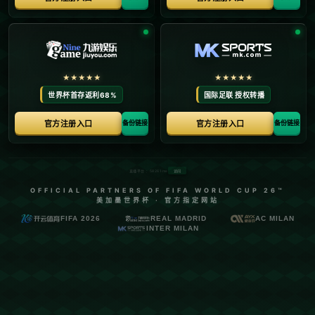
恩佐想換隊了！經紀人正為他聯系多支球隊！.
发布时间：2026-05-17
**恩佐想换队了！经纪人正为他联系多支球队的真相揭晓**
在足球世界里，球员转会的动态往往是足球迷们密切关注的