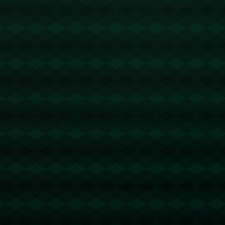
詹姆斯之外，湖人其他球员未能发挥预期的作用，尤其是在防守和控球方面
面的不足。针对湖人连续出现的这些问题，球队需要在战术策略上做出调
**。莱契奇不仅是得分机器，更是引导球队运作的中心。他在比赛中不断
这场比赛的结果已经在半场时几乎确定。这种团队凝聚力的背后是两队在