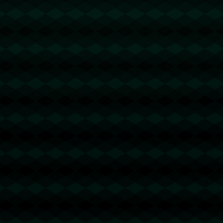
体系长期不健全导致成绩波动。这一点与山东泰山的状况如出一辙——
合竞技体系。**如果俱乐部管理层在关键问题上继续“装睡”，泰山队的
从场面来看，泰山队球员在比赛中不仅缺乏整体协作，甚至连基本的跑
问题。球员在训练中的疲劳积累与心理压力可能是失利的重要因素。曾
之下，泰山队明显在这方面未能达标，导致比赛中毫无竞争力。
在这方面的发展似乎止步不前。这一次惨败正反映了整个球队在阵容补强
金邀请了多名实力派外援，同时也保持了国内球员的持续输送。海港的
培养与战术灵活性的适应。
。俱乐部是否能真正“醒来”，或许决定了山东泰山未来的道路。**正如马