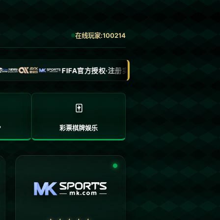
咨询热线
023-5088087