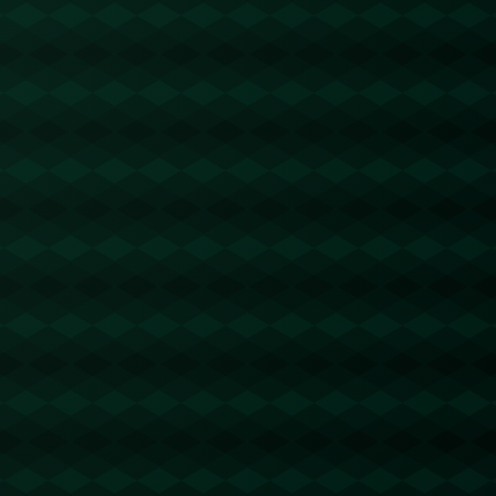
.
”更是引发了广泛热议。**泰山队数年积累的声望与实力为何