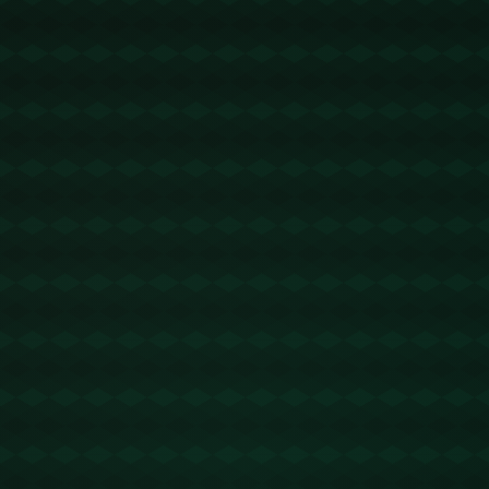
决**
在足球世界中的激烈竞争中，球队不仅需要在赛场上保持卓
越表现，还需要在合同谈判桌上精明运作。最近，《图片
报》报道拜仁慕尼黑在与阿方索·戴维斯、勒鲁瓦·萨内和约
书亚·基米希的续约谈判中遇到了障碍。这一消息在球迷圈
和足球分析界引起了广泛关注，那么拜仁续约受阻的背后原
因究竟是什么呢？