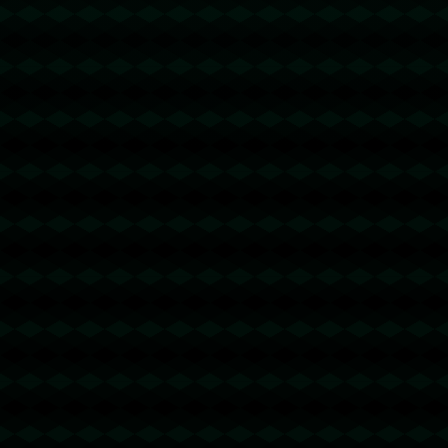
星引援”，而不是完全依赖现有核心。这种策略可能让阿德
巴约感到自己处于不利地位。因此，**阿德巴约的“报复”其
实是通过提升自己水平，让管理层无法忽视他的价值**——
这种方式对于一个年轻球员来说既聪明又富有战略性。
---
### **事件背后的启示：球员与球队的双向尊重**
阿德巴约怒斥莱利的背后，是球员渴望获得更多话语权的呼
声。这不仅仅是球员个人利益的争夺，更反映了当代NBA
中球员与管理层博弈的普遍现象。在职业体育中，双方需要
达成双向尊重：球员要用实力证明自己，而管理层则必须用
实际行动回应功勋的价值。这种良性互动，才是球队长久成
功的基石。