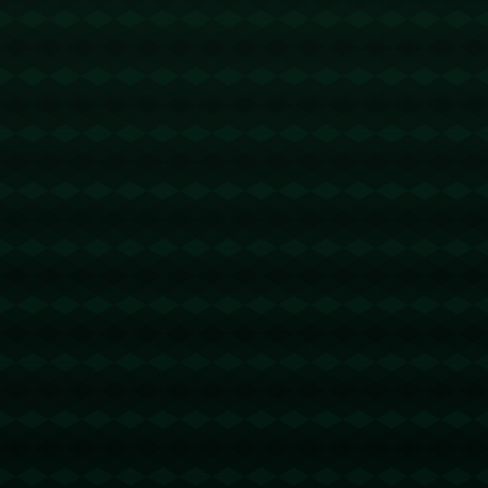
顶级防守与组织能力的球员而言，他希望获得无可争议的领
袖地位，而不是在合同谈判中屡屡受到质疑。这让很多球迷
不禁猜测，阿德巴约是否类似于韦德，会在未来因利益问题
与球队产生裂痕。
---
### **球员与管理层博弈的公共案例：莱利一贯强硬作风**
帕特·莱利素来以强硬著称，无论是在场边担任主教练还是
转型为球队高层，他始终坚持铁腕管理风格。某些球迷甚至
戏称莱利为“NBA的骑士时代里的人”，意指他固守旧时代
的薪资运作策略。类似的分歧并不只发生在韦德和阿德巴约
之间，莱利还曾与勒布朗·詹姆斯（LeBron James）就热火队
的运作方向产生过不和。据报道，詹姆斯在2014年离开热火
队时，莱利的不妥协性也是其中一个重要原因。