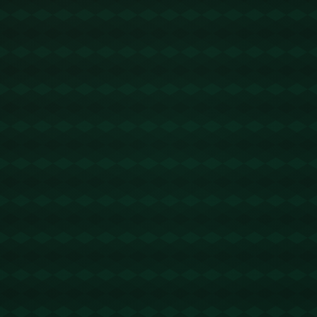
相比上赛季，阿森纳的整体阵容深度虽有所加强，但仍未能
达到足够抗衡多线作战的水平。本赛季，他们不仅需要应对
英超联赛的强强对决，同时还分心于欧战赛场。“双线甚至
多线作战”的压力，对丰富阵容轮换策略提出了更高的要
求。然而，诸如托马斯·帕尔特伊、加布里埃尔·热苏斯的伤
病，显然打乱了主教练阿尔特塔原本的节奏。这在一定程度
上削弱了球队的稳定性，导致比赛中丢失关键积分。