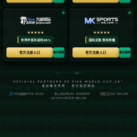
阿森纳本赛季26轮53分，即使后12场全赢也无
法超越上赛季积分.
发布时间：2026-05-17
**阿森纳本赛季26轮53分，即使后12场全赢也无法超越上赛