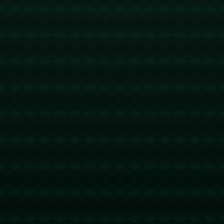
实。英超竞争激烈，每一场比赛均不可大意——尤其是面对
曼城、利物浦等同档次对手的直接对话，这使得想要实现
“全胜”几乎是不可能的任务。
---
### **为何“无法超越”传递出深远的信号？**
这个尴尬的现实不仅反映了阿森纳的实际竞技状态，也揭示
了英超整体竞争格局的加剧。作为英格兰顶级联赛的一员，
阿森纳始终面临来自曼城、曼联、利物浦等传统豪强的持续
压力。同时，像纽卡斯尔联、布莱顿这样近几个赛季稳步崛
起的新势力，也令顶级球队的争冠和争四难度进一步加大。
阿尔特塔麾下的阿森纳虽然秉持控制型打法，但创造进攻机
会的能力和转化率却并不常能达到顶级水准，尤其是在应对
严密防守团队时显得办法不多。此外，球队目前在关键战役
中的心理素质往往表现不足，这也成为他们与曼城等冠军之