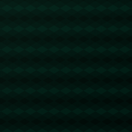
却无疑为对手敲响了警钟。这也体现了浙江队在门前形成的持