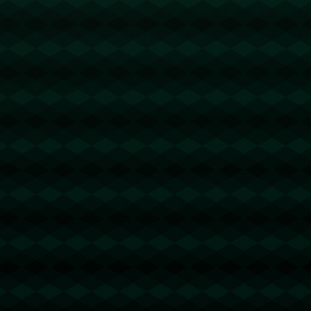
反击策略**，为其确立了领先优势。大连英博虽然在应对突发状况方面表
通的对抗，更是两支球队在本赛季征程中的一次重要节点。未来的比赛