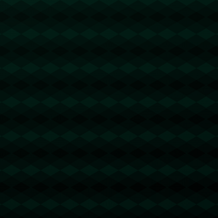
现得不尽如人意，但这也给他们带来了反思的空间。球队需要加
中，如何汲取本场经验，提高球员的状态和战略敏感度，将是