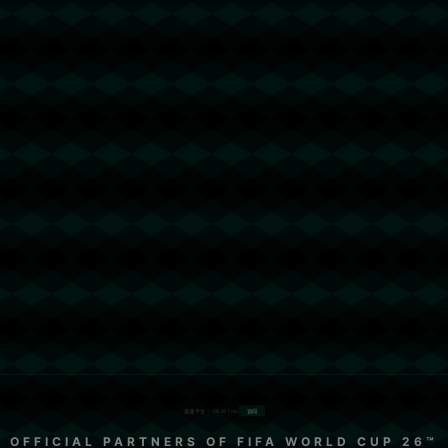
通巴士攻略.
或回归救火？.