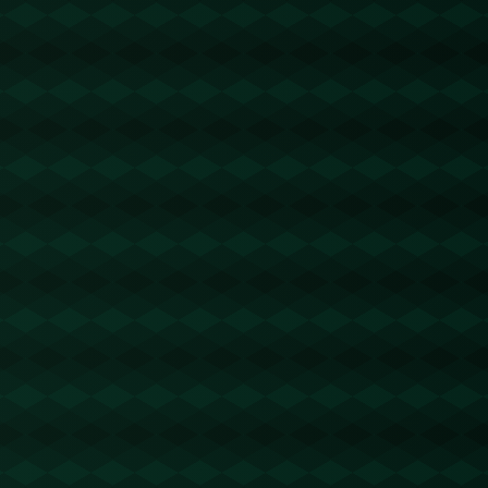
中框.
英博则因球员**马马杜**的受伤退赛面临困境。赛中的**
半场的出色表现，以及如何通过战术优势和球员个人能力取得
点之一。他的头槌不仅打破了场上的僵局，也提升了全队的士
在这样的情形下，球队临时调整了战术，却未能及时适应对手