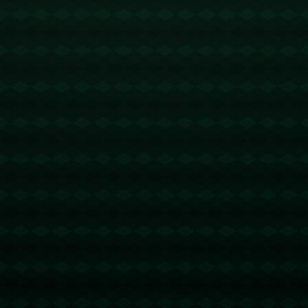
的韧性和战斗精神，完美诠释了这支球队的风格。
就在皇家马德里似乎陷入绝境之时，*维尼修斯*临危受命，
替补上场。**维尼修斯**一直被认为是皇马未来的核心力
量，他的登场为球队注入了新的活力。他通过敏捷的移动和
精准的射门，不仅扳平比分，还一度重新焕发了皇马进攻体
系的活力。
但莱万特的表现依旧高光，他们利用一次快速反击，再度将
比分超出。皇家马德里则在最后时刻再次依靠维尼修斯的进
球，将比分锁定在3-3。在这场势均力敌的较量中，双方的
对攻战堪称经典。**比赛的数据**显示，皇马在控球率和射
门次数上占优，但莱万特在反击效率上的表现令人印象深
刻。
**战术分析**方面，皇家马德里本场比赛的阵容调整和球员