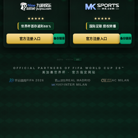
文班談到保羅助攻裏程碑進球的感受.
发布时间：2026-05-17
**前言**