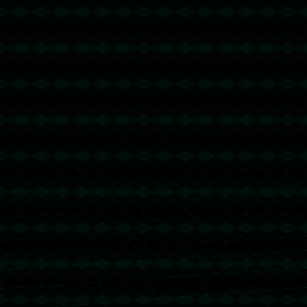
以一次经典比赛为例，保罗带领他的球队在关键时刻击败对
手，成功的关键在于他那次精准的助攻。当时，保罗在最后
几秒钟将球巧妙传给了空位的队友，并帮助球队锁定胜局。
这样的瞬间在他职业生涯中数不胜数，更加印证了他在助攻
方面的与众不同。
通过这次对*保罗助攻里程碑进球的感受*的深入探讨，我们
不难发现，克里斯·保罗作为一名杰出控卫在篮球场上留下
了深刻印记。他的成功不仅在于个人的天赋与努力，更在于
他对团队体育精神的完美践行。文班在这一环节的精彩讲
解，让我们更加清晰地看到了助攻艺术的独特魅力。
上一篇：韦斯特洛后卫卢卡-武什科维奇本赛季出场24次，贡....
下一篇：中国新闻社参评第34届中国新闻奖体育新闻作品初评公示.