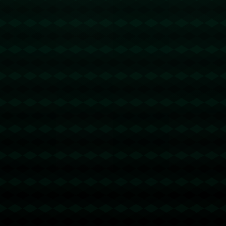
**团队的共同成就**
当然，一个里程碑的诞生并不仅仅依靠个人能力。文班指
出，保罗之所以能够实现如此成就，与他所在球队的默契协
作和队友的高效配合密不可分。这一点在保罗前球队比如洛
杉矶快船时期就有所显现——他与布雷克·格里芬等队员的
合作至今被人津津乐道。通过与队友的紧密合作，保罗不仅
实现了个人的数据积累，也带动了整个团队的前进。
**技术与心态的结合**
此外，文班具体分析了保罗助攻背后所需的技能组合。他指
出，保罗具备良好的观察能力和阅读比赛的洞察力，这在助
攻过程中发挥了重要作用。文班还谈到了心态的重要性：
“在面对压力时，保持冷静和专注是保罗取得诸多成功的关
键。”这句话强调了心理因素在竞技体育中的显著影响。
**实例分析**