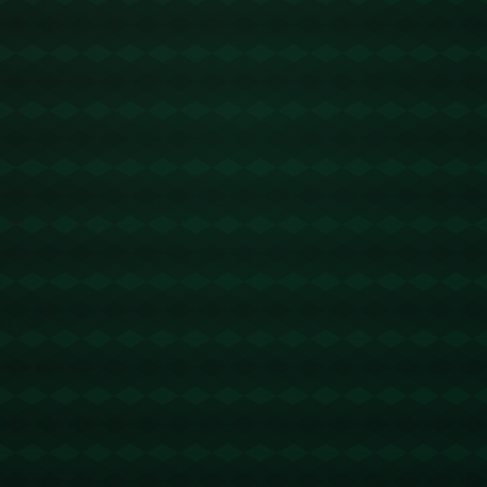
当我们谈论职业篮球世界的伟大时刻时，一定少不了精彩绝
伦的助攻里程碑。这不仅仅是一场比赛的数字，更是球员风
格与默契配合的体现。近日，著名篮球评论员文班在节目中
深入探讨了*保罗助攻里程碑进球的感受*，此事激起了球迷
和媒体的广泛关注。在这里，我们将揭示这次助攻里程碑背
后的故事，并分析其对篮球界的重要意义。