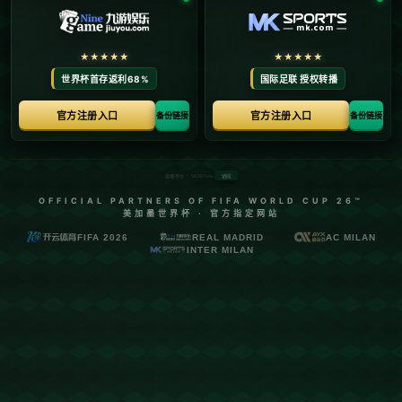
上海海港的中超引援之路严阵以待.
发布时间：2026-05-17
**上海海港的中超引援之路严阵以待**