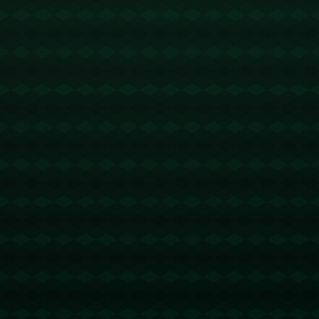
在全球化的足球市场中，如何制定合理有效的引援策略，才
能在中超联赛中保持竞争力，是每个俱乐部管理层亟需解决
的问题。***上海海港俱乐部***，作为屡获殊荣的球队，其
引援之路备受关注。这不仅关乎球队的未来战绩，更意味着
俱乐部在国际市场的品牌影响力。
**制定长远规划**
引援策略的成功与否，往往取决于*俱乐部对未来的长远规
划*。上海海港深谙此道，球队管理层已明确指出，未来五
年将重点在中场核心球员和后防线球员方面进行引援，以期
在比赛中建立更为坚固和有创造力的组合。
**年轻球员的培养**
近年来，上海海港在推崇“年轻即未来”的理念上表现突出。
在此次引援过程中，海港将加大对国内外年轻球员的考察力