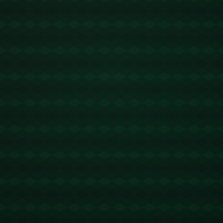
近年来，中国足球市场逐渐走向国际化，其中**上海海港**
作为中超联赛中的一支劲旅，始终在转会窗口期表现抢眼。
在这个新赛季到来之际，海港俱乐部的引援策略无疑成为了
球迷和业内人士关注的焦点。那么，上海海港在本次中超引
援中会有哪些部署呢？
**前言**