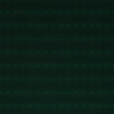
黄，那不勒斯升至第九位**
在刚刚结束的一场意甲比赛中，那不勒斯和热那亚1-1打成
平手。这场比赛，虽然没有太多进球，但依然给球迷们带来
了激情与悬念。恩贡戈的黄牌以及那不勒斯在积分榜上的小
幅上升，成为当晚的热点话题。本文将深入探讨本场比赛的
关键瞬间，并分析那不勒斯在本赛季的前景。
**比赛回顾与亮点**
在这场对决中，两支球队都展现出了顽强的斗志。*那不勒
斯*在比赛开局阶段表现出了强烈的进攻欲望，试图压制对
手。然而，热那亚的防守也同样顽强，多次化解了那不勒斯
前锋的猛烈进攻。比赛中段，热那亚率先打破僵局，这让掌
握控球权的那不勒斯面临巨大压力。
*恩贡戈*在比赛中的表现颇具争议，尤其是在下半场被出示
黄牌的时刻。这一判罚不仅牵动着场上球员的情绪，也让场