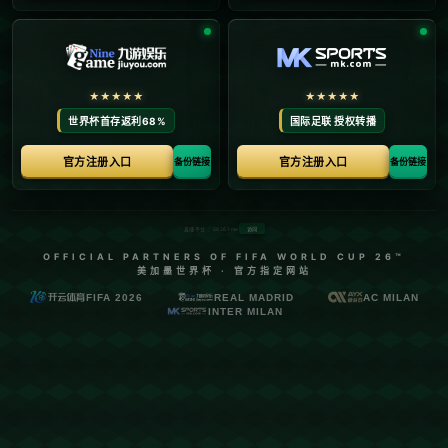
意甲：那不勒斯1-1戰平熱那亞，恩貢戈被出示
黃牌，那不勒斯升至第九位！.
发布时间：2026-05-17
**意甲焦点战：那不勒斯与热那亚1-1握手言和，恩贡戈染