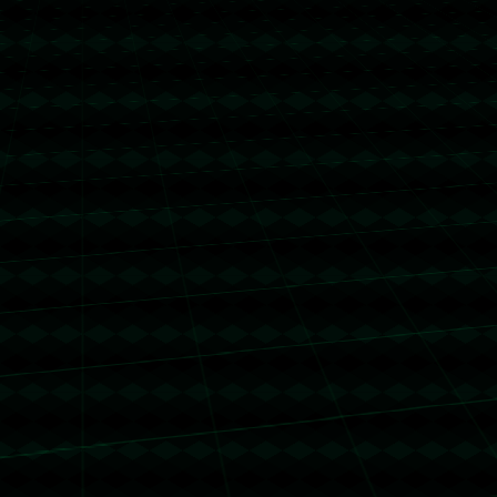
上一篇：跟队：预计利物浦在下赛季前进行投资，签一名新的9号位球员.
下一篇：费城76人队三巨头合计薪资超7亿！重建计划启动.
咨询热线：023-5088087 客服QQ：370627657
公司地址：内蒙古自治区通辽市霍林郭勒市莫斯台街道
Copyright 2024
九球直播官网-9球体育-九球在线直播-9QIU