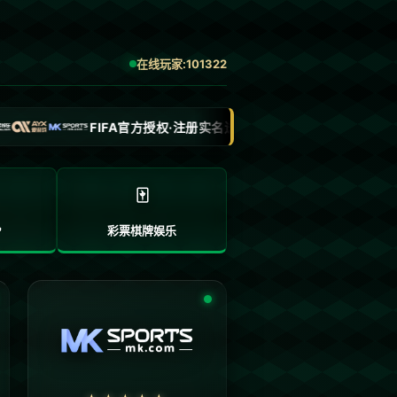
咨询热线
023-5088087