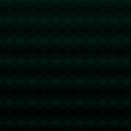
对胜利的强劲渴望。2006年澳大利亚网球公开赛是她职业生涯的**一
和努力，也使她更坚信自己在赛场上所追求的目标并非遥不可及。
信念，接连斩获佳绩。从大满贯到WTA巡回赛，她的表现都展示出了刘翔所
的掌控，更是心理状态与自我管理的体现。
作用。人生犹如比赛，充满挑战与变数。晏紫在赛场上时常面对强劲对
**自我反思、不断调整**，让自己保持最佳状态，以迎接任何可能遇到