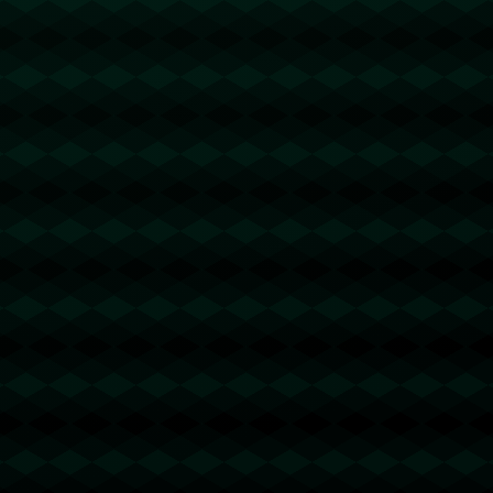
个重要转折点**。在丽娜的配合下，晏紫在双打比赛中表现突
倡导的那种自信且笃定的气势。而所谓“不失误”，在晏紫看
手和不可预测的比赛环境，而她坚持不懈的精神与适时调整的
的对手和困难。