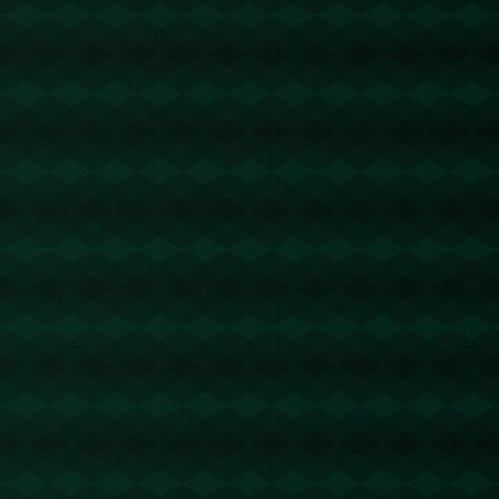
定是我的.
树立了榜样。其中，刘翔的经典语录“在亚洲只要不失误，冠
与认同。这不仅是勇敢挑战自我的宣言，更是一种成就卓越的