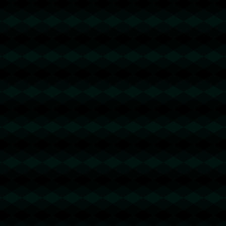
难而上，创造属于自己的荣耀。运用这样的心态和策略，无论