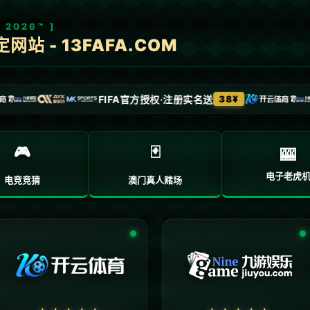
新闻资讯
联系我们