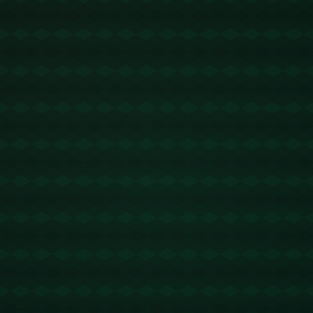
典型**
近年来，英超联赛屡屡曝出各种违规事件，其中**曼城**涉
嫌违反**财政公平法案**的指控，更是令人瞩目。这已经不
仅仅关系到曼城俱乐部本身，它可能为整个足球界立下一个
严肃的典型。如果曼城被判有罪，他们可能被扣除**60-100
分**，这将对球队和整个英超联赛形成巨大冲击。那么，此
事会如何发展，背后又隐藏着哪些深层次的影响？本文将对
此深入探讨。
### 事态发展和可能影响
由于被指控多次违反**财政公平法案**，曼城目前面临着严
惩的风险。如果罪名成立，他们可能将被扣除**60-100分
**。这一 **罚分** 幅度足以令一支顶级球队在一个赛季内
丧失争冠机会，甚至可能沦为保级阵营。对曼城而言，这不
仅是战绩上的沉重打击，更是声誉上的巨大损失。