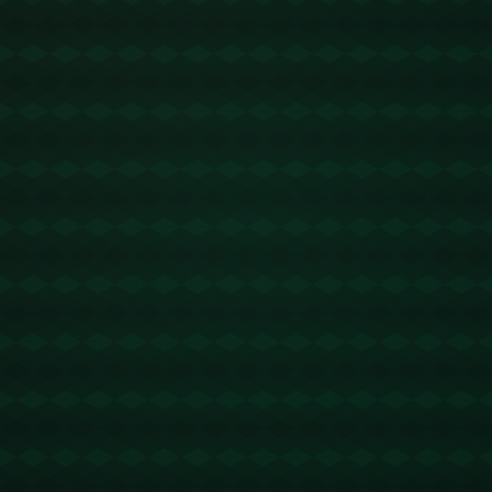
喬丹重現2019風采**
在NBA賽場上，**火箭**與**雷霆**的對決從來都不乏看
點。這兩支球隊一向以風格鮮明的戰術和球員拼勁十足的表
現吸引球迷。近期一場交鋒更是充滿激情，*防守與攔截的
火花四起*，讓觀眾目不暇接。而值得一提的是，“範喬丹”