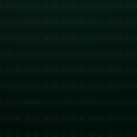
**首先，他在防守端的贡献值得关注**。在很多比赛中，新
秀以他出色的防守意识和篮板能力，成为球队在内线一道不
可逾越的屏障。**特别是在关键时刻的抢板和封盖**，他总
能展现出惊人的身体素质和判断能力。此外，他的协防和快
速轮转使得对手的进攻难以得逞。然而，通常这些“无形价
值”往往不如得分数据受到媒体的关注。
**从进攻角度来看**，这位新秀亦不容小觑。虽然他尚未成
为球队的主要得分手，但他在内线的勾手得分和挡拆后的空
切能力显而易见。他逐渐展现出的中距离投篮进步，为76人
的进攻体系提供了更多的多样性。此外，**他的高位策应能
力**使得球队可以在高位发起传切配合，进一步提升了进攻