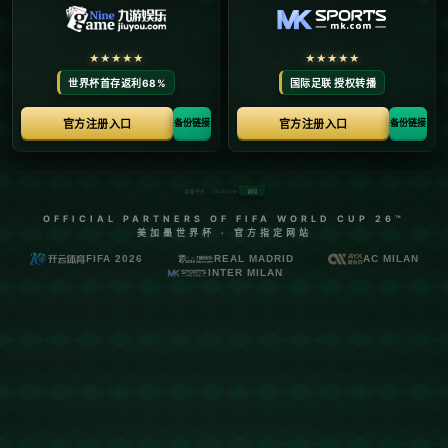
76人内线新秀的综合表现被低估了吗？.
发布时间：2026-05-17
**题目: 76人内线新秀的综合表现被低估了吗？**
在NBA联盟中，内线球员的表现往往决定了一支球队在攻