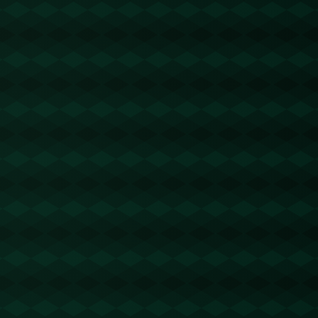
竞技.
对决无疑是本周最具看点的比赛之一，两队将用实力和技巧决
以压倒性的优势战胜了里斯本竞技**。这一结果不仅体现了
良好的竞技状态。多特蒙德的进攻线犀利，擅长通过快速反击
多特蒙德可能会选择更加激进的进攻策略，以期早早确立优势。