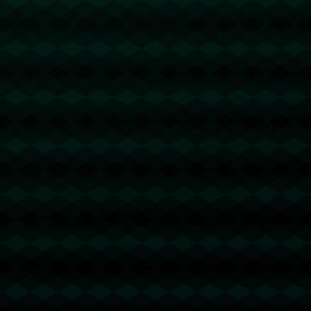
里斯本竞技的防守顽强，因此建议关注小比分胜利可能性。此
赛体验增添更多乐趣和惊喜。