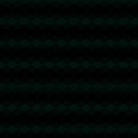
这场3比0的胜利不仅仅是一场比赛的胜利，更是广州影豹
是一个开始，广州影豹未来的表现值得我们拭目以待。通过
上一篇：欧冠2.0？2025世俱杯抽签：巴黎马竞，曼城尤文再
下一篇：湖人惨败公牛究竟有多惨：仅内线快攻两项输50分，