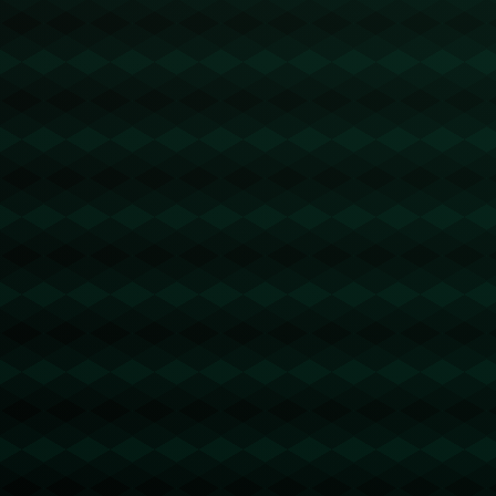
本场比赛中，广州影豹的主教练展现出了对重庆队战术的深
解了重庆队的防线。肖智的双响炮不仅是个人能力的体现，
通过对比赛录像的**细致分析**可以看出，广州影豹在