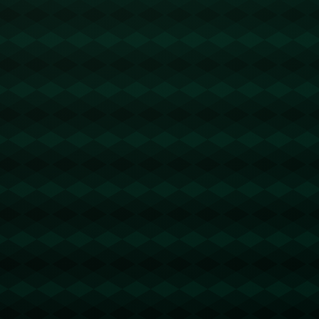
入理解和对己方策略最大的优化。球队通过调整中场布局，加强了对中场控
更是球队整体战略的一部分。
上半场便通过快速反击多次威胁重庆队球门，而下半场则有意放缓节奏，控