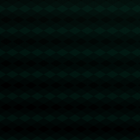
战术调整能力为球队的胜利提供了保障。
*案例分析：战略与战术的完美融合*
在对阵重庆队的比赛中，广州影豹的战术调整成为胜利的关
化进攻策略。这次成功的战术调整，不仅帮助球队赢下了比
广州影豹的持续成功也向外界展示了一个成功的现代足球俱
*小组出线的意义*