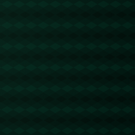
线.
了比赛的胜利，更提前一轮小组出线。这场胜利无疑为球队注
比赛的亮点，其精准的射门和出色的表现，为球队奠定了胜
员在重要比赛中获得更多上场机会。这种前瞻性的青训发展策