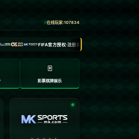
咨询热线
023-5088087