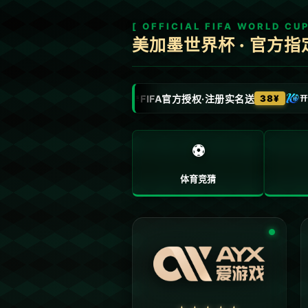
首页
公司简介
产品展示