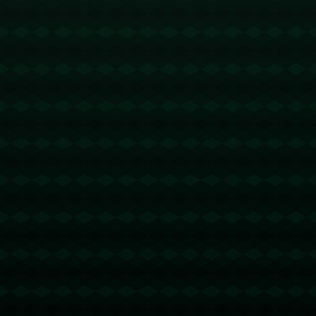
**巴雷拉**自加入國際米蘭以來，迅速成為球隊中場的核心
人物。他不僅在進攻和防守兩端展現出色的能力，還憑藉卓
越的**領導力**帶動全隊表現。他的存在，使得國米的中場
既富有創造力，又極具韌性。提前續約巴雷拉，國際米蘭顯
然是希望穩固中場實力，為爭取各項賽事的勝利奠定基石。
**延續穩定性與競爭力**
簽下長期合同不僅意味著保持陣容的**穩定性**，還提高了
國際米蘭在國內外賽場上的競爭力。擁有諸如巴雷拉這樣的