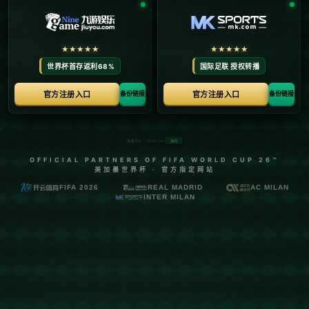
國際米蘭與巴雷拉提前達成協議，預計明夏簽
署新合同.
发布时间：2026-05-17
**國際米蘭與巴雷拉提前達成協議，預計明夏簽署新合同：