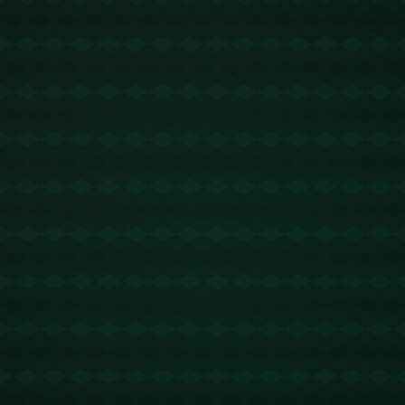
解讀這一戰略舉措對俱樂部未來的影響**
在足球世界裡，球員合約的簽訂不僅影響球場上的成敗，更
深刻影響俱樂部的未來規劃。近日，國際米蘭與中場核心巴
雷拉就提前續約達隱協議，計畫於明夏簽署新合同，這一消
息無疑為數以萬計的球迷帶來了振奮人心的期盼。本文旨在
探討這一決策的背後用意及其潛在影響，並深入分析巴雷拉
續約對國米未來的多方面利好。
**巴雷拉：國際米蘭的中場靈魂**