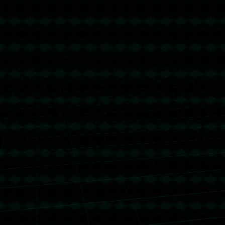
勵，讓大家為共同目標而奮鬥，提升整個團隊的凝聚力和士
氣。
巴雷拉的續約協議，無論是對俱樂部戰術層面還是財務層
面，抑或是團隊士氣的提升，都具備深遠的影響意義。**不
僅再次強調了俱樂部對長期發展的戰略眼光，也讓支持者看
到了國際米蘭重返巔峰的決心。**這樣一個充滿前瞻性和智
慧的舉措，勢必將成為未來其他足球俱樂部效仿的典範案
例。
上一篇：费兰 - 托雷斯留言支持亚马尔：再把 球裤拉低一点，拜托！.
下一篇：張康陽豪氣開出歐冠奪冠重獎！獎金高達3788萬！.
咨询热线：023-5088087 客服QQ：370627657