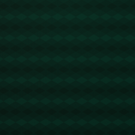
身体对抗表现**，瑞安让我们看到了运动能力的真正较量。”
次行动迅速成为舆论焦点。**这正证明了NBA赛场的竞争性与不确定性
熟与心理建设上的准备。首先，从比赛中的动作分析来看，邓恩利用字
这些都与日常训练中的积累密不可分。