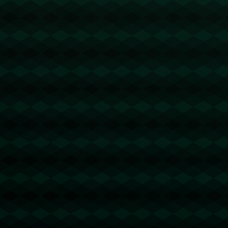
### **布克的评价：更深层次的观察**
布克对这次隔扣给予了高度评价。他并非仅仅赞美邓恩的身
能力在顶级竞技中的无形价值。
在现代篮球体系中，很多球员拥有类似邓恩或字母哥的体能
理、策略、技术和体能的全面融合**。邓恩隔扣字母哥的
---