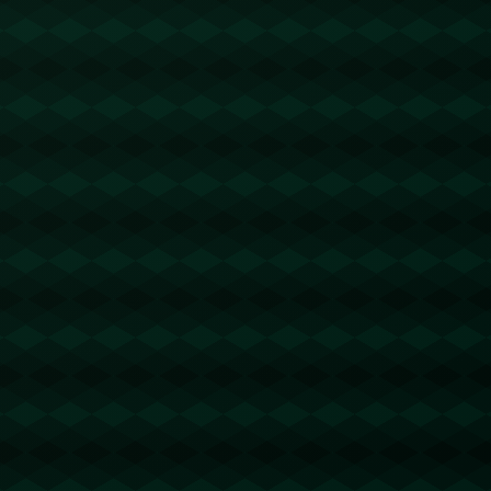
注力，这种信念源于对自身能力的自信，也正是**他职业精