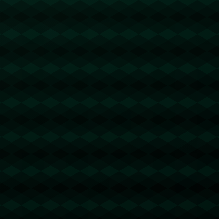
”这一评价既体现了他对篮球对抗的深刻理解，也暗示了运动
“较量”，实际上是一种全方位的人体极限对抗，包括**心