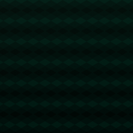
体素质，而是提到了更深层次的问题：“这是关于运动能力的顶级较量。
，但真正的较量从不只是单纯的“跳高”或“冲刺快”那么简单。布克提到的
瞬间，恰恰是这种融合的最佳体现。