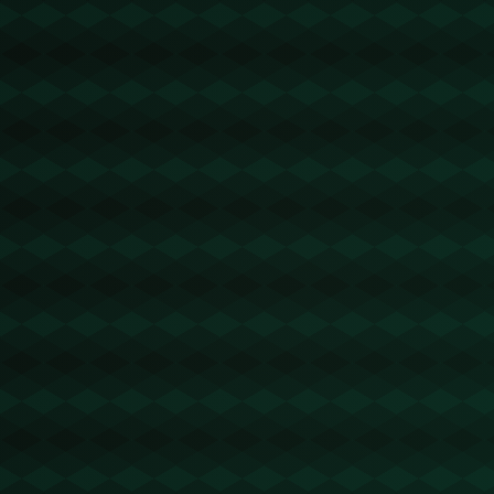
布克谈邓
**布克谈邓恩隔扣字母哥：运动能力的较量，瑞安是第1个让
在一场令人热血沸腾的比赛中，邓恩的一记隔扣引爆了观众
次精彩的动作，并称“这是运动能力的较量，**瑞安邓恩是
巅峰对决，讨论运动能力在篮球比赛中的重要性，以及邓恩
### **运动能力：篮球赛场的“隐形武器”**
现代篮球越来越推崇速度与爆发力的结合，而这正是运动能力
能力**。但在这场比赛中，邓恩的一次精彩扣篮让字母哥
从比赛片段来看，邓恩在冲刺后的两个脚步中展现出卓越速
能力的重要性。
### **“第一个让字母哥吃瘪的人”：瑞安邓恩的胜利时刻**
与字母哥直接对位，对每一位球员来说都是艰难的考验。字