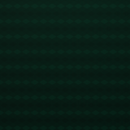
佛山禅城是中国保龄球运动的重要基地。本次赛事吸引了来
自全国各地的优秀选手，他们展示了非凡的技巧和毅力。在
激烈的角逐中，**选手们**以精湛的球技和出色的心理素
质，争夺着属于自己的荣誉。