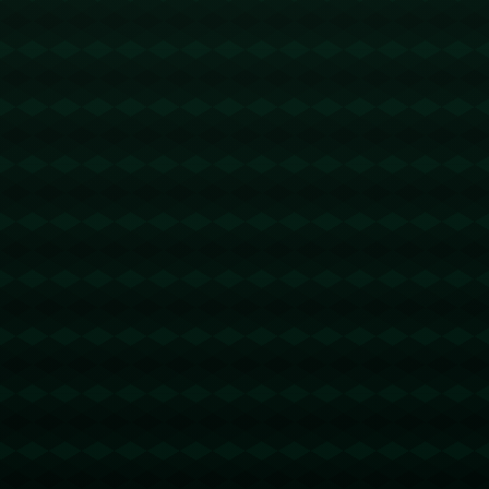
**男子单人赛、女子单人赛以及混合双人赛**为本次比赛的
三大亮点。在男子单人赛中，来自北京的选手李强脱颖而
出。李强凭借稳定的发挥和精准的攻击，一路过关斩将，最
终摘得桂冠。他在赛后表示，精心的准备和对技术细节的把
控是他获胜的关键。
女子单人赛同样精彩，广州的选手王娜展现出了她卓越的综